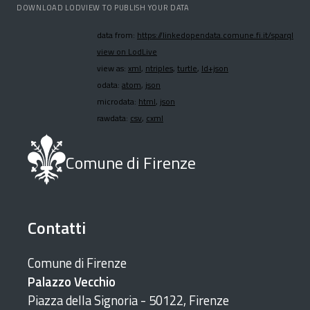
DOWNLOAD LODVIEW TO PUBLISH YOUR DATA
data from:
https://linkedopendata.comune.fi.it/sparql
view on LodLive
view as:
xml
,
ntriples
,
turtle
,
ld+json
odata:
atom
,
json
microdata:
html
,
json
rawdata:
csv
,
cxml
Comune di Firenze
Contatti
Comune di Firenze
Palazzo Vecchio
Piazza della Signoria - 50122, Firenze