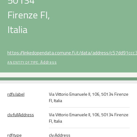
50134
Firenze FI,
Italia
https://linkedopendata.comune.fi.it/data/address/c57dd91
Address
AN ENTITY OF TYPE:
rdfs:
label
Via Vittorio Emanuele II, 106, 50134 Firenze
FI, Italia
clv:
fullAddress
Via Vittorio Emanuele II, 106, 50134 Firenze
FI, Italia
rdf:
type
clv:Address