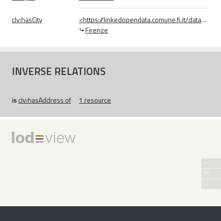
clv:
hasCity
<https://linkedopendata.comune.fi.it/data/city/firenze>
Firenze
INVERSE RELATIONS
is
clv:
hasAddress
of
1 resource