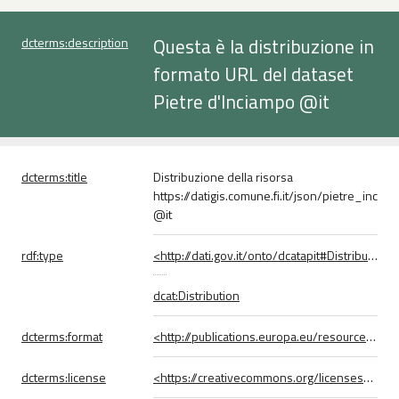
Questa è la distribuzione in
dcterms:
description
formato URL del dataset
Pietre d'Inciampo
@it
dcterms:
title
Distribuzione della risorsa
https://datigis.comune.fi.it/json/pietre_incia
@it
rdf:
type
<http://dati.gov.it/onto/dcatapit#Distribution>
dcat:Distribution
dcterms:
format
<http://publications.europa.eu/resource/authority/file-type/URL>
dcterms:
license
<https://creativecommons.org/licenses/by/4.0/>