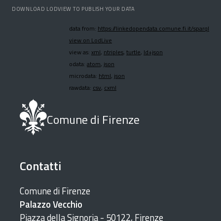
DOWNLOAD LODVIEW TO PUBLISH YOUR DATA
data from:
https://linkedopendata.comune.fi.it/sparql
view on LodLive
view as:
xml
,
ntriples
,
turtle
,
ld+json
odata:
atom
,
json
microdata:
html
,
json
rawdata:
csv
,
cxml
Comune di Firenze
Contatti
Comune di Firenze
Palazzo Vecchio
Piazza della Signoria - 50122, Firenze