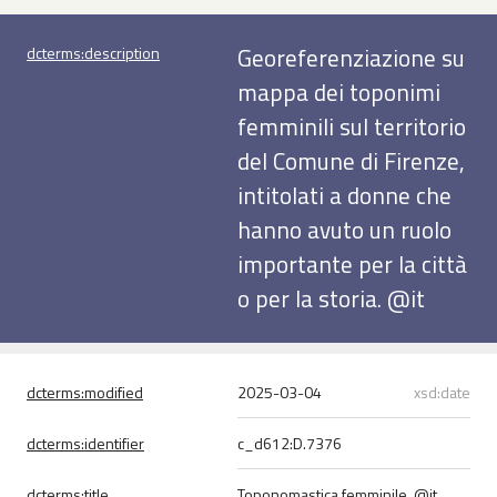
Georeferenziazione su
dcterms:
description
mappa dei toponimi
femminili sul territorio
del Comune di Firenze,
intitolati a donne che
hanno avuto un ruolo
importante per la città
o per la storia.
@it
dcterms:
modified
2025-03-04
xsd:date
dcterms:
identifier
c_d612:D.7376
dcterms:
title
Toponomastica femminile
@it