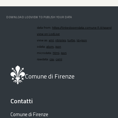
DOWNLOAD LODVIEW TO PUBLISH YOUR DATA
data from:
https://linkedopendata.comune.fi.it/sparql
view on LodLive
view as:
xml
,
ntriples
,
turtle
,
ld+json
odata:
atom
,
json
microdata:
html
,
json
rawdata:
csv
,
cxml
Comune di Firenze
Contatti
Comune di Firenze