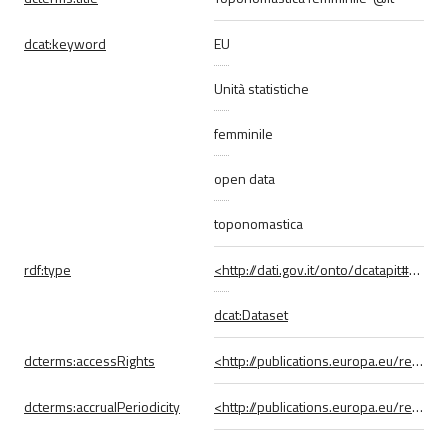
dcat:
keyword
EU
Unità statistiche
femminile
open data
toponomastica
rdf:
type
<http://dati.gov.it/onto/dcatapit#Dataset>
dcat:Dataset
dcterms:
accessRights
<http://publications.europa.eu/resource/authority/access-right/PUBLIC>
dcterms:
accrualPeriodicity
<http://publications.europa.eu/resource/authority/frequency/AS_NEEDED>