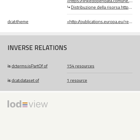
<https://linkedopendata.comune.fi.it/data/Distribuzione/22328_https___linkedopendata_comune_fi_it_down>
Distribuzione della risorsa https://linkedopendata.comune.fi.it/download/rdf/luoghi_intitolati_donne.ttl
dcat:
theme
<http://publications.europa.eu/resource/authority/data-theme/REGI>
INVERSE RELATIONS
is
dcterms:
isPartOf
of
154 resources
is
dcat:
dataset
of
1 resource