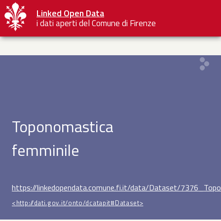
Linked Open Data
i dati aperti del Comune di Firenze
Toponomastica
femminile
https://linkedopendata.comune.fi.it/data/Dataset/7376_Top
<http://dati.gov.it/onto/dcatapit#
Dataset
>