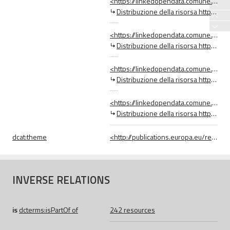
<https://linkedopendata.comune.fi.it/data/Distribuzione/20225_sviluppo_economico_esercizi_storici>
Distribuzione della risorsa http://tms.comune.fi.it/tiles/service/wms?request=GetCapabilities&service=WMS&tiled=TRUE&version=1.3.0
<https://linkedopendata.comune.fi.it/data/Distribuzione/22145_https___datigis_comune_fi_it_shp_eserciz>
Distribuzione della risorsa https://datigis.comune.fi.it/shp/esercizi_storici.zip
<https://linkedopendata.comune.fi.it/data/Distribuzione/22147_https___datigis_comune_fi_it_kml_eserciz>
Distribuzione della risorsa https://datigis.comune.fi.it/kml/esercizi_storici.kmz
<https://linkedopendata.comune.fi.it/data/Distribuzione/22514_https___linkedopendata_comune_fi_it_down>
Distribuzione della risorsa https://linkedopendata.comune.fi.it/download/rdf/esercizi_storici.ttl
dcat:
theme
<http://publications.europa.eu/resource/authority/data-theme/REGI>
INVERSE RELATIONS
is
dcterms:
isPartOf
of
242 resources