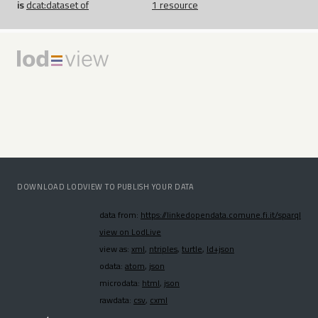
is
dcat:
dataset
of
1 resource
DOWNLOAD LODVIEW TO PUBLISH YOUR DATA
data from:
https://linkedopendata.comune.fi.it/sparql
view on LodLive
view as:
xml
,
ntriples
,
turtle
,
ld+json
odata:
atom
,
json
microdata:
html
,
json
rawdata:
csv
,
cxml