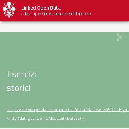
Linked Open Data
i dati aperti del Comune di Firenze
Esercizi
storici
https://linkedopendata.comune.fi.it/data/Dataset/6501_Eserci
<http://dati.gov.it/onto/dcatapit#
Dataset
>