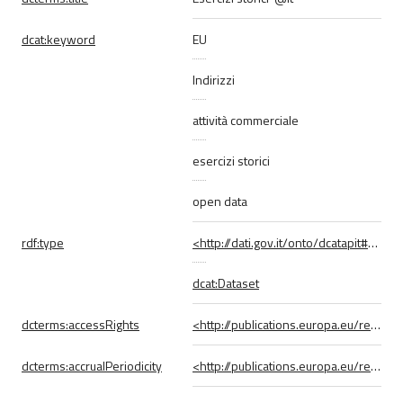
dcat:
keyword
EU
Indirizzi
attività commerciale
esercizi storici
open data
rdf:
type
<http://dati.gov.it/onto/dcatapit#Dataset>
dcat:Dataset
dcterms:
accessRights
<http://publications.europa.eu/resource/authority/access-right/PUBLIC>
dcterms:
accrualPeriodicity
<http://publications.europa.eu/resource/authority/frequency/AS_NEEDED>