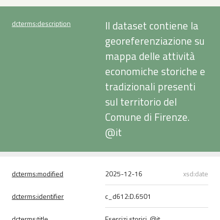
Il dataset contiene la
dcterms:
description
georeferenziazione su
mappa delle attività
economiche storiche e
tradizionali presenti
sul territorio del
Comune di Firenze.
@it
dcterms:
modified
2025-12-16
xsd:date
dcterms:
identifier
c_d612:D.6501
dcterms:
title
Esercizi storici
@it